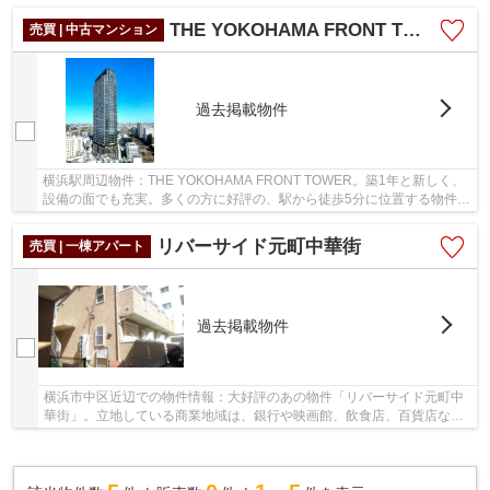
潔感のある室内が魅力の中古マンションです。...
THE YOKOHAMA FRONT TOWER
売買 | 中古マンション
過去掲載物件
横浜駅周辺物件：THE YOKOHAMA FRONT TOWER。築1年と新しく、
設備の面でも充実。多くの方に好評の、駅から徒歩5分に位置する物件で
す。共有部分も清潔感があり、綺麗な中古マンション...
リバーサイド元町中華街
売買 | 一棟アパート
過去掲載物件
横浜市中区近辺での物件情報：大好評のあの物件「リバーサイド元町中
華街」。立地している商業地域は、銀行や映画館、飲食店、百貨店など
が集まり、住宅や小規模の工場も建てられる地...