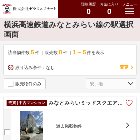
閲覧履歴
お気に入り
メニュー
0
0
横浜高速鉄道みなとみらい線の駅選択
画面
5
0
1～5
該当物件数
件
販売数
件
件を表示
変更
絞り込み条件：
なし
販売物件のみ
みなとみらいミッドスクエア ザ・タワーレジデンス
売買 | 中古マンション
過去掲載物件