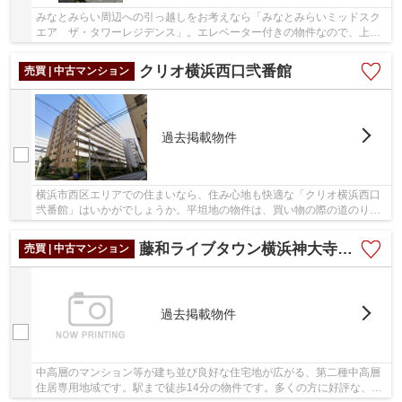
みなとみらい周辺への引っ越しをお考えなら「みなとみらいミッドスク
エア ザ・タワーレジデンス」。エレベーター付きの物件なので、上階
でも上り下りが楽です。こちらは31階建ての物...
クリオ横浜西口弐番館
売買 | 中古マンション
過去掲載物件
横浜市西区エリアでの住まいなら、住み心地も快適な「クリオ横浜西口
弐番館」はいかがでしょうか。平坦地の物件は、買い物の際の道のりも
楽になりやすいです。こちらのエレベーター付...
藤和ライブタウン横浜神大寺A棟
売買 | 中古マンション
過去掲載物件
中高層のマンション等が建ち並び良好な住宅地が広がる、第二種中高層
住居専用地域です。駅まで徒歩14分の物件です。多くの方に好評な、清