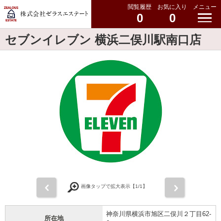
閲覧履歴
お気に入り
メニュー
0
0
セブンイレブン 横浜二俣川駅南口店
前
次
画像タップで拡大表示【
1
/1】
神奈川県横浜市旭区二俣川２丁目62-
所在地