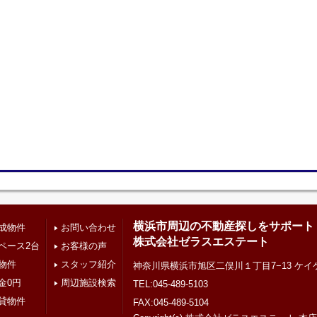
横浜市周辺の不動産探しをサポート
成物件
お問い合わせ
株式会社ゼラスエステート
ペース2台
お客様の声
物件
スタッフ紹介
神奈川県横浜市旭区二俣川１丁目7−13 ケ
金0円
周辺施設検索
TEL:045-489-5103
貸物件
FAX:045-489-5104