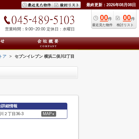
最終更新：2026年08月08日
00
00
件
件
最近見た物件
検討リスト
営業時間：9:00~20:00
定休日：水曜日
トア
>
セブンイレブン 横浜二俣川2丁目
の詳細情報
２丁目36-3
MAP
▼