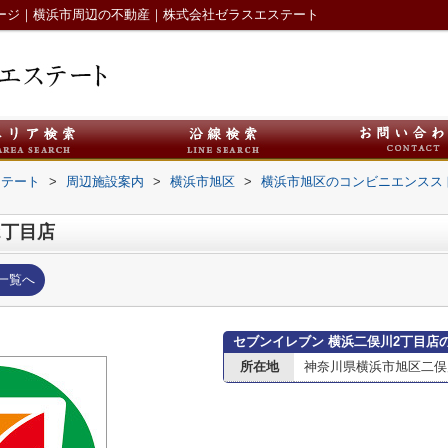
ページ｜横浜市周辺の不動産｜株式会社ゼラスエステート
ステート
>
周辺施設案内
>
横浜市旭区
>
横浜市旭区のコンビニエンスス
2丁目店
一覧へ
セブンイレブン 横浜二俣川2丁目店
所在地
神奈川県横浜市旭区二俣川