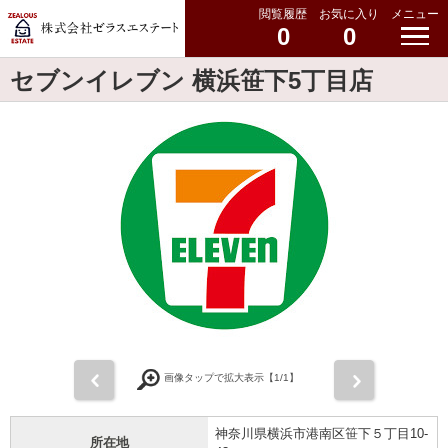
閲覧履歴
お気に入り
メニュー
0
0
セブンイレブン 横浜笹下5丁目店
前
次
画像タップで拡大表示【
1
/1】
神奈川県横浜市港南区笹下５丁目10-
所在地