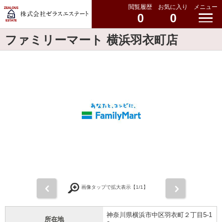
閲覧履歴
お気に入り
メニュー
0
0
ファミリーマート 横浜羽衣町店
前
次
画像タップで拡大表示【
1
/1】
神奈川県横浜市中区羽衣町２丁目5-1
所在地