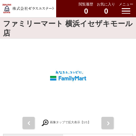
閲覧履歴
お気に入り
メニュー
0
0
ファミリーマート 横浜イセザキモール
店
前
次
画像タップで拡大表示【
1
/1】