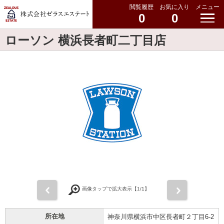
閲覧履歴
お気に入り
メニュー
0
0
ローソン 横浜長者町二丁目店
前
次
画像タップで拡大表示【
1
/1】
所在地
神奈川県横浜市中区長者町２丁目6-2