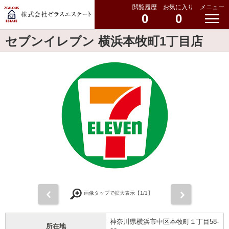
閲覧履歴
お気に入り
メニュー
0
0
セブンイレブン 横浜本牧町1丁目店
前
次
画像タップで拡大表示【
1
/1】
神奈川県横浜市中区本牧町１丁目58-
所在地