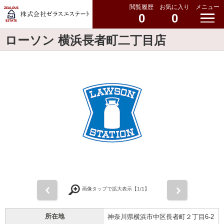
閲覧履歴
お気に入り
メニュー
0
0
ローソン 横浜長者町二丁目店
前
次
画像タップで拡大表示【
1
/1】
所在地
神奈川県横浜市中区長者町２丁目6-2