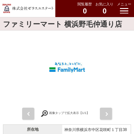
閲覧履歴
お気に入り
メニュー
0
0
ファミリーマート 横浜野毛仲通り店
前
次
画像タップで拡大表示【
1
/1】
所在地
神奈川県横浜市中区花咲町１丁目38